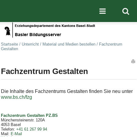
Direkt zum Inhalt
|
Direkt zur Navigation
Mobile nav
Startseite
/
Unterricht
/
Material und Medien bestellen
/
Fachzentrum
Gestalten
Artikelaktionen
Fachzentrum Gestalten
Die Inhalte des Fachzentrums Gestalten finden Sie neu unter
www.bs.ch/fzg
Fachzentrum Gestalten PZ.BS
Münchensteinerstr. 120A
4053
Basel
Telefon
:
+41 61 267 99 94
Mail
:
E-Mail