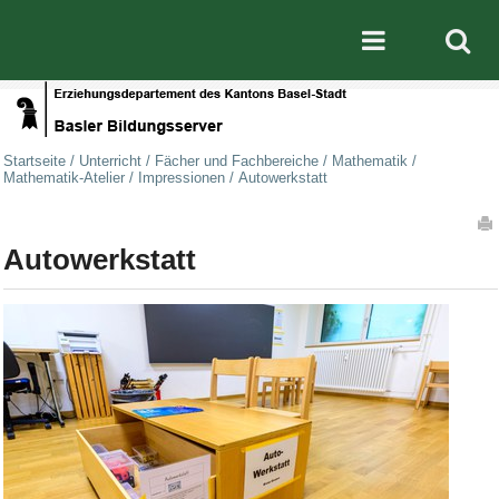
Direkt zum Inhalt
|
Direkt zur Navigation
Mobile nav
Startseite
/
Unterricht
/
Fächer und Fachbereiche
/
Mathematik
/
Mathematik-Atelier
/
Impressionen
/
Autowerkstatt
Artikelaktionen
Autowerkstatt