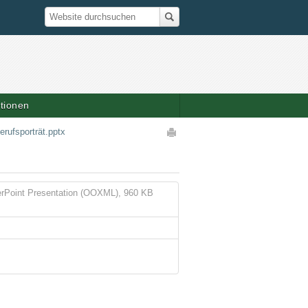
Suche
Website durchsuchen
ationen
Artikelaktionen
ufsporträt.pptx
rPoint Presentation (OOXML), 960 KB