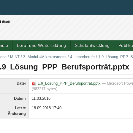
Benutzerspezifische Werkzeuge
Direkt zum Inhalt
|
Direkt zur Navigation
nste
Beruf und Weiterbildung
Schulentwicklung
Publik
iche
/
MINT
/
3. Modul «Mikrokosmos»
/
4. Laborberufe
/
1.9_Lösung_PPP_Ber
.9_Lösung_PPP_Berufsporträt.pptx
Datei
1.9_Lösung_PPP_Berufsporträt.pptx
— Microsoft Powe
(983217 bytes)
Datum
11.03.2016
Letzte
18.09.2018 17:40
Änderung