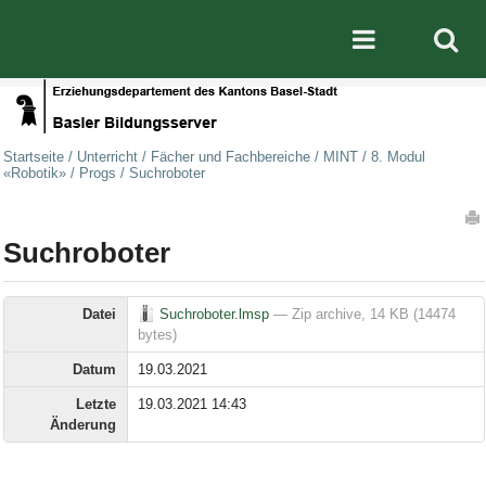
Direkt zum Inhalt
|
Direkt zur Navigation
Mobile nav
Startseite
/
Unterricht
/
Fächer und Fachbereiche
/
MINT
/
8. Modul
«Robotik»
/
Progs
/
Suchroboter
Artikelaktionen
Suchroboter
Datei
Suchroboter.lmsp
— Zip archive, 14 KB (14474
bytes)
Datum
19.03.2021
Letzte
19.03.2021 14:43
Änderung