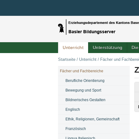
Unterricht
Unterstützung
Die
Startseite
/
Unterricht
/
Fächer und Fachbere
Z
Fächer und Fachbereiche
NAVIGATION
Berufliche Orientierung
Bewegung und Sport
Bildnerisches Gestalten
Englisch
Ethik, Religionen, Gemeinschaft
Französisch
Lingua Italienisch