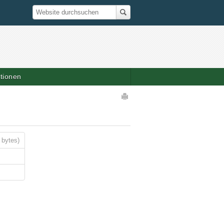
Suche
Website durchsuchen
ationen
Artikelaktionen
 bytes)