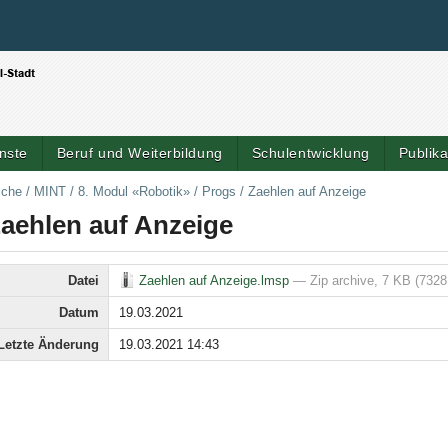
Benutzerspezifische Werkzeuge
Direkt zum Inhalt
|
Direkt zur Navigation
nste
Beruf und Weiterbildung
Schulentwicklung
Publik
iche
/
MINT
/
8. Modul «Robotik»
/
Progs
/
Zaehlen auf Anzeige
aehlen auf Anzeige
Datei
Zaehlen auf Anzeige.lmsp
— Zip archive, 7 KB (7328
Datum
19.03.2021
Letzte Änderung
19.03.2021 14:43