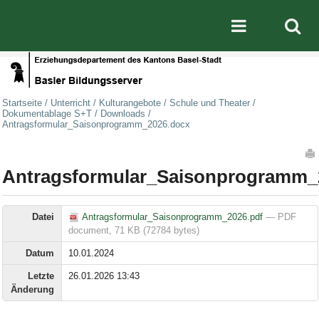
Direkt zum Inhalt
|
Direkt zur Navigation
Mobile nav
Startseite
/
Unterricht
/
Kulturangebote
/
Schule und Theater
/
Dokumentablage S+T
/
Downloads
/
Antragsformular_Saisonprogramm_2026.docx
Artikelaktionen
Antragsformular_Saisonprogramm_
Datei
Antragsformular_Saisonprogramm_2026.pdf
— PDF
document, 71 KB (72784 bytes)
Datum
10.01.2024
Letzte
26.01.2026 13:43
Änderung