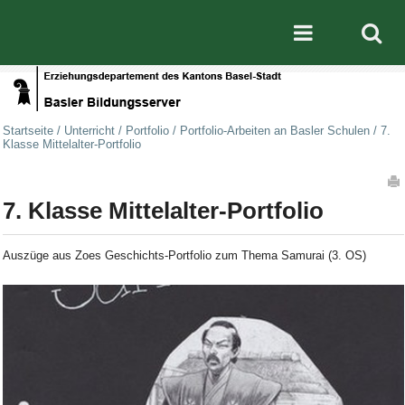
Direkt zum Inhalt
|
Direkt zur Navigation
Mobile nav
Startseite
/
Unterricht
/
Portfolio
/
Portfolio-Arbeiten an Basler Schulen
/
7.
Klasse Mittelalter-Portfolio
Artikelaktionen
7. Klasse Mittelalter-Portfolio
Auszüge aus Zoes Geschichts-Portfolio zum Thema Samurai (3. OS)