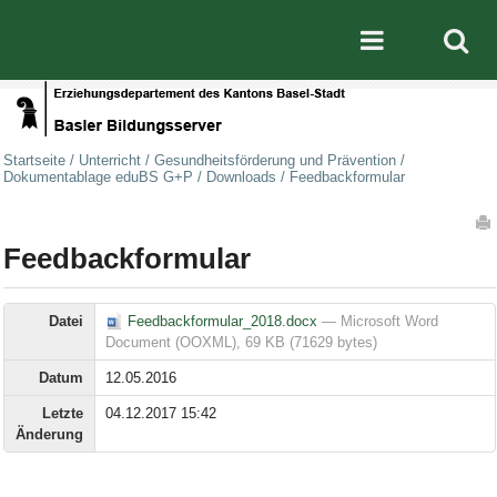
Direkt zum Inhalt
|
Direkt zur Navigation
Mobile nav
Startseite
/
Unterricht
/
Gesundheitsförderung und Prävention
/
Dokumentablage eduBS G+P
/
Downloads
/
Feedbackformular
Artikelaktionen
Feedbackformular
Datei
Feedbackformular_2018.docx
— Microsoft Word
Document (OOXML), 69 KB (71629 bytes)
Datum
12.05.2016
Letzte
04.12.2017 15:42
Änderung