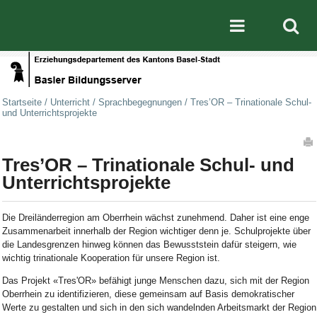
Direkt zum Inhalt
|
Direkt zur Navigation
Mobile nav
Startseite
/
Unterricht
/
Sprachbegegnungen
/
Tres’OR – Trinationale Schul-
und Unterrichtsprojekte
Artikelaktionen
Tres’OR – Trinationale Schul- und
Unterrichtsprojekte
Die Dreiländerregion am Oberrhein wächst zunehmend. Daher ist eine enge
Zusammenarbeit innerhalb der Region wichtiger denn je. Schulprojekte über
die Landesgrenzen hinweg können das Bewusststein dafür steigern, wie
wichtig trinationale Kooperation für unsere Region ist.
Das Projekt «Tres'OR» befähigt junge Menschen dazu, sich mit der Region
Oberrhein zu identifizieren, diese gemeinsam auf Basis demokratischer
Werte zu gestalten und sich in den sich wandelnden Arbeitsmarkt der Region