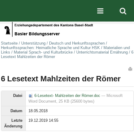
Direkt zum Inhalt
|
Direkt zur Navigation
Mobile nav
Startseite
/
Unterstützung
/
Deutsch und Herkunftssprachen
/
Herkunftssprachen: Heimatliche Sprache und Kultur HSK
/
Materialien und
Links
/
Material Sprach- und Kulturbrücke
/
Unterrichtsmaterial Ernährung
/
6
Lesetext Mahlzeiten der Römer
Artikelaktionen
6 Lesetext Mahlzeiten der Römer
Datei
6-Lesetext- Mahlzeiten der Römer.doc
— Microsoft
Word Document, 25 KB (25600 bytes)
Datum
18.05.2018
Letzte
19.12.2019 14:55
Änderung