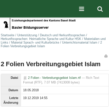
Direkt zum Inhalt
|
Direkt zur Navigation
Mobile nav
Startseite
/
Unterstützung
/
Deutsch und Herkunftssprachen
/
Herkunftssprachen: Heimatliche Sprache und Kultur HSK
/
Materialien und
Links
/
Material Sprach- und Kulturbrücke
/
Unterrichtsmaterial Islam
/
2
Folien Verbreitungsgebiet Islam
Artikelaktionen
2 Folien Verbreitungsgebiet Islam
Datei
2 Folien - Verbreitungsgebiet Islam.rtf
— Rich Text
Format (RTF), 7.07 MB (7413008 bytes)
Datum
18.05.2018
Letzte
19.12.2019 14:55
Änderung