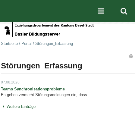
Direkt zum Inhalt
|
Direkt zur Navigation
Mobile nav
Startseite
/
Portal
/
Störungen_Erfassung
Artikelaktionen
Störungen_Erfassung
07.08.2026
Teams Synchronisationsprobleme
Es gehen vermerht Störungsmeldungen ein, dass ...
Weitere Einträge