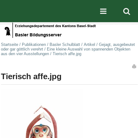
Direkt zum Inhalt
|
Direkt zur Navigation
Mobile nav
Startseite
/
Publikationen
/
Basler Schulblatt
/
Artikel
/
Gejagt, ausgebeutet
oder gar göttlich verehrt
/
Eine kleine Auswahl von spannenden Objekten
aus den vier Ausstellungen
/
Tierisch affe.jpg
Artikelaktionen
Tierisch affe.jpg