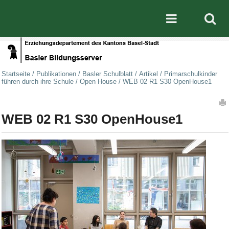
Direkt zum Inhalt
|
Direkt zur Navigation
Mobile nav
Startseite
/
Publikationen
/
Basler Schulblatt
/
Artikel
/
Primarschulkinder
führen durch ihre Schule
/
Open House
/
WEB 02 R1 S30 OpenHouse1
Artikelaktionen
WEB 02 R1 S30 OpenHouse1