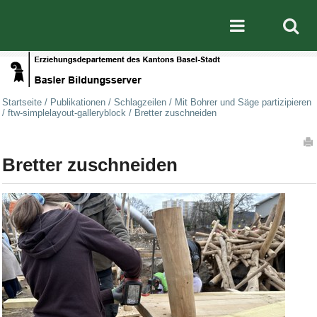
Direkt zum Inhalt
|
Direkt zur Navigation
Mobile nav
Startseite
/
Publikationen
/
Schlagzeilen
/
Mit Bohrer und Säge partizipieren
/
ftw-simplelayout-galleryblock
/
Bretter zuschneiden
Artikelaktionen
Bretter zuschneiden