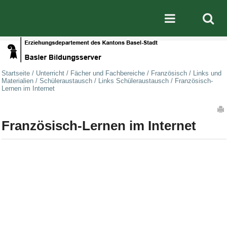
Direkt zum Inhalt
|
Direkt zur Navigation
Mobile nav
Startseite
/
Unterricht
/
Fächer und Fachbereiche
/
Französisch
/
Links und
Materialien
/
Schüleraustausch
/
Links Schüleraustausch
/
Französisch-
Lernen im Internet
Artikelaktionen
Französisch-Lernen im Internet