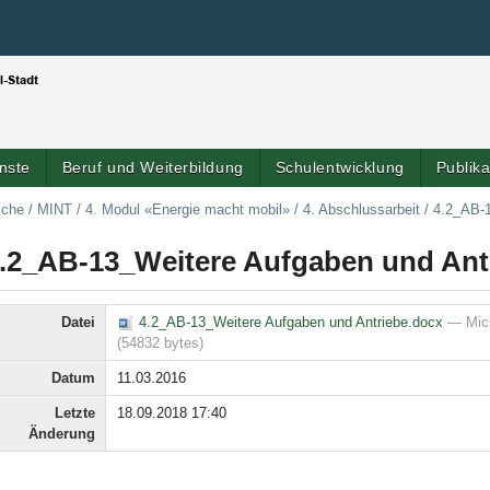
Benutzerspezifische Werkzeuge
Direkt zum Inhalt
|
Direkt zur Navigation
nste
Beruf und Weiterbildung
Schulentwicklung
Publik
iche
/
MINT
/
4. Modul «Energie macht mobil»
/
4. Abschlussarbeit
/
4.2_AB-
.2_AB-13_Weitere Aufgaben und Ant
Datei
4.2_AB-13_Weitere Aufgaben und Antriebe.docx
— Mic
(54832 bytes)
Datum
11.03.2016
Letzte
18.09.2018 17:40
Änderung