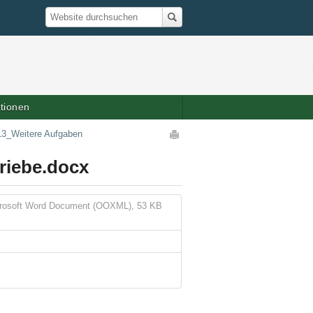
Suche
Website durchsuchen
ationen
Artikelaktionen
13_Weitere Aufgaben
riebe.docx
rosoft Word Document (OOXML), 53 KB