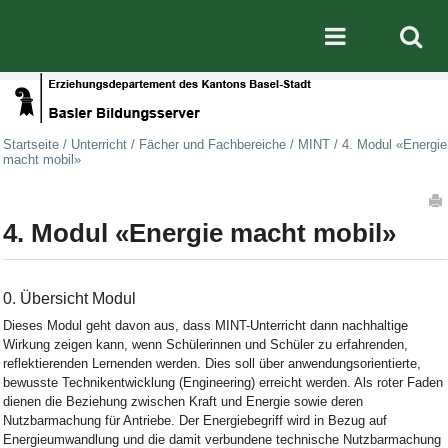
Direkt zum Inhalt
|
Direkt zur Navigation
Mobile nav
Startseite
/
Unterricht
/
Fächer und Fachbereiche
/
MINT
/
4. Modul «Energie
macht mobil»
Artikelaktionen
4. Modul «Energie macht mobil»
0. Übersicht Modul
Dieses Modul geht davon aus, dass MINT-Unterricht dann nachhaltige
Wirkung zeigen kann, wenn Schülerinnen und Schüler zu erfahrenden,
reflektierenden Lernenden werden. Dies soll über anwendungsorientierte,
bewusste Technikentwicklung (Engineering) erreicht werden. Als roter Faden
dienen die Beziehung zwischen Kraft und Energie sowie deren
Nutzbarmachung für Antriebe. Der Energiebegriff wird in Bezug auf
Energieumwandlung und die damit verbundene technische Nutzbarmachung