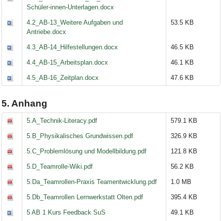
Schüler-innen-Unterlagen.docx
4.2_AB-13_Weitere Aufgaben und
53.5 KB
Antriebe.docx
4.3_AB-14_Hilfestellungen.docx
46.5 KB
4.4_AB-15_Arbeitsplan.docx
46.1 KB
4.5_AB-16_Zeitplan.docx
47.6 KB
5. Anhang
5.A_Technik-Literacy.pdf
579.1 KB
5.B_Physikalisches Grundwissen.pdf
326.9 KB
5.C_Problemlösung und Modellbildung.pdf
121.8 KB
5.D_Teamrolle-Wiki.pdf
56.2 KB
5.Da_Teamrollen-Praxis Teamentwicklung.pdf
1.0 MB
5.Db_Teamrollen Lernwerkstatt Olten.pdf
395.4 KB
5 AB 1 Kurs Feedback SuS
49.1 KB