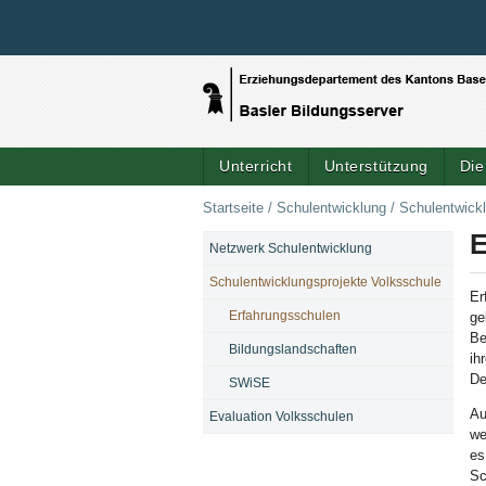
Unterricht
Unterstützung
Die
Startseite
/
Schulentwicklung
/
Schulentwick
E
Netzwerk Schulentwicklung
NAVIGATION
Schulentwicklungsprojekte Volksschule
Er
Erfahrungsschulen
ge
Be
Bildungslandschaften
ih
De
SWiSE
Au
Evaluation Volksschulen
we
es
Sc