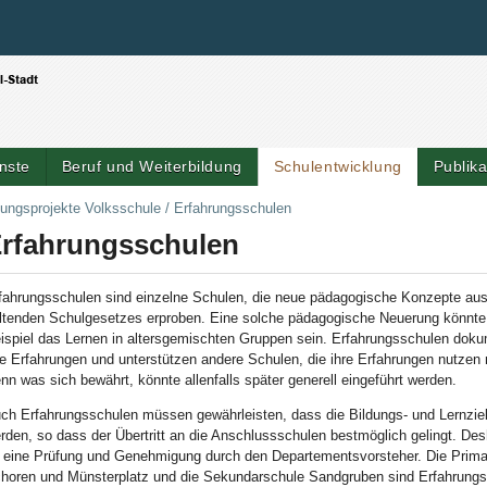
Benutzerspezifische Werkzeuge
Direkt zum Inhalt
|
Direkt zur Navigation
nste
Beruf und Weiterbildung
Schulentwicklung
Publik
Artik
lungsprojekte Volksschule
/
Erfahrungsschulen
rfahrungsschulen
fahrungsschulen sind einzelne Schulen, die neue pädagogische Konzepte au
ltenden Schulgesetzes erproben. Eine solche pädagogische Neuerung könnt
ispiel das Lernen in altersgemischten Gruppen sein. Erfahrungsschulen doku
re Erfahrungen und unterstützen andere Schulen, die ihre Erfahrungen nutzen
nn was sich bewährt, könnte allenfalls später generell eingeführt werden.
ch Erfahrungsschulen müssen gewährleisten, dass die Bildungs- und Lernziel
rden, so dass der Übertritt an die Anschlussschulen bestmöglich gelingt. Des
 eine Prüfung und Genehmigung durch den Departementsvorsteher. Die Prima
horen und Münsterplatz und die Sekundarschule Sandgruben sind Erfahrungs