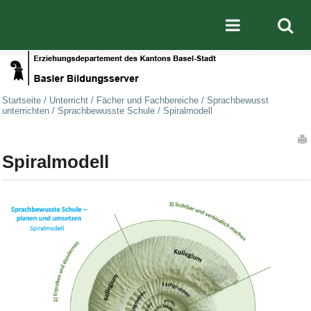
Direkt zum Inhalt
|
Direkt zur Navigation
Mobile nav
Startseite
/
Unterricht
/
Fächer und Fachbereiche
/
Sprachbewusst
unterrichten
/
Sprachbewusste Schule
/
Spiralmodell
Artikelaktionen
Spiralmodell